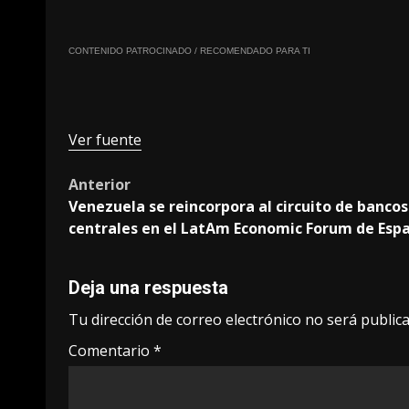
CONTENIDO PATROCINADO / RECOMENDADO PARA TI
Ver fuente
Post
Anterior
Venezuela se reincorpora al circuito de bancos
navigation
centrales en el LatAm Economic Forum de Esp
Deja una respuesta
Tu dirección de correo electrónico no será publica
Comentario
*