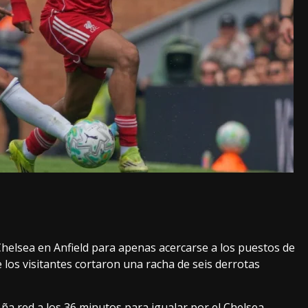
Chelsea en Anfield para apenas acercarse a los puestos de
 los visitantes cortaron una racha de seis derrotas
 ña red a los 36 minutos para igualar por el Chelsea,