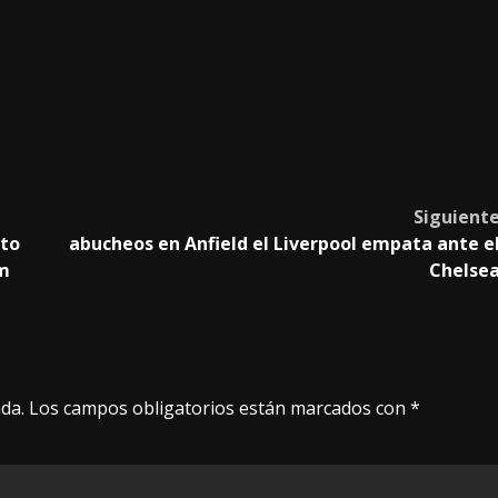
Siguient
ito
abucheos en Anfield el Liverpool empata ante e
Am
Chelse
da.
Los campos obligatorios están marcados con
*