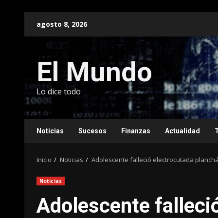
Saltar
agosto 8, 2026
al
contenido
El Mundo
Lo dice todo
Noticias
Sucesos
Finanzas
Actualidad
Inicio
Noticias
Adolescente falleció electrocutada planch
Noticias
Adolescente falleci