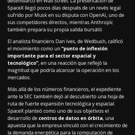
desembarco en Wall Street. La presentación de
SpaceX llegó pocos días después de un revés legal
sufrido por Musk en su disputa con OpenAI, uno de
sus competidores directos, mientras Anthropic
también prepara su propia salida bursátil.
El analista financiero Dan Ives, de Wedbush, calificó
el movimiento como un
“punto de inflexión
importante para el sector espacial y
tecnológico”
, en una reacción que reflejó la
magnitud que podría alcanzar la operación en los
mercados.
Más allá de los números financieros, el expediente
ante la SEC también dejó al descubierto una hoja de
ruta de fuerte expansión tecnológica y espacial.
SpaceX planteó como uno de sus objetivos el
desarrollo de
centros de datos en órbita
, una
apuesta que la empresa vinculó con el crecimiento de
la demanda energética para la computación de