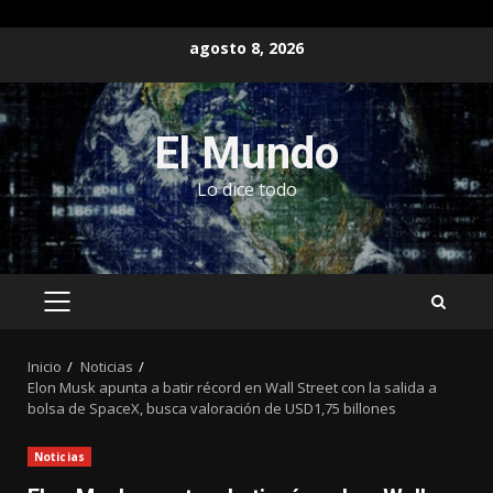
Saltar
agosto 8, 2026
al
contenido
El Mundo
Lo dice todo
MENÚ
PRINCIPAL
Inicio
Noticias
Elon Musk apunta a batir récord en Wall Street con la salida a
bolsa de SpaceX, busca valoración de USD1,75 billones
Noticias