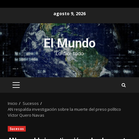
Saltar
agosto 9, 2026
al
contenido
El Mundo
Lo dice todo
MENÚ
PRINCIPAL
Inicio
Sucesos
AN respalda investigación sobre la muerte del preso político
Víctor Quero Navas
Sucesos