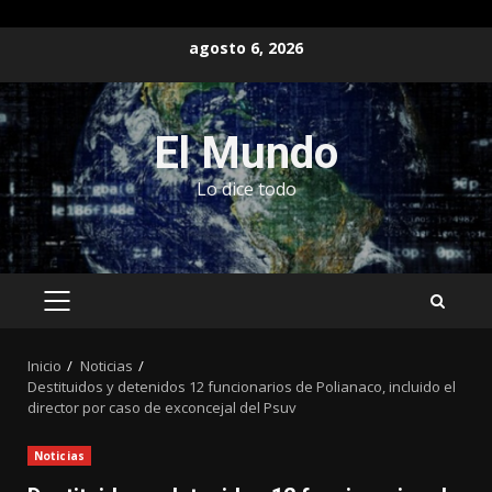
Saltar
agosto 6, 2026
al
contenido
El Mundo
Lo dice todo
MENÚ
PRINCIPAL
Inicio
Noticias
Destituidos y detenidos 12 funcionarios de Polianaco, incluido el
director por caso de exconcejal del Psuv
Noticias