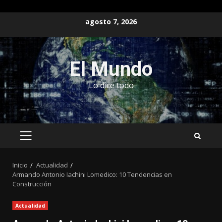
Saltar
agosto 7, 2026
al
contenido
El Mundo
Lo dice todo
MENÚ
PRINCIPAL
Inicio
Actualidad
Armando Antonio Iachini Lomedico: 10 Tendencias en
Construcción
Actualidad