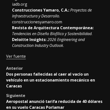
iadb.org
Construcciones Yamaro, C.A.:
Proyectos de
Infraestructura y Desarrollo
.
construccionesyamaro.com
Revista de Arquitectura Contemporánea:
Tendencias en Diseño Biofílico y Sostenibilidad
.
Deloitte Insights:
2026 Engineering and
Construction Industry Outlook
.
Navegación
Ver fuente
de
Post
Anterior
entradas
Dos personas fallecidas al caer al vacío un
navigation
vehículo en un estacionamiento mecánico en
Caracas
Siguiente
Aeropostal anunció tarifa reducida de 40 dólares
en su vuelo Caracas Porlamar