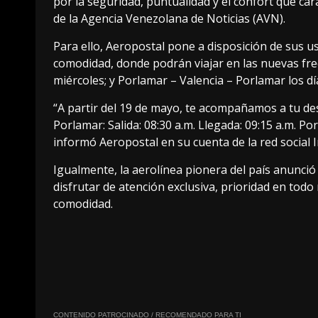
por la seguridad, puntualidad y el confort que cara
de la Agencia Venezolana de Noticias (AVN).
Para ello, Aeropostal pone a disposición de sus us
comodidad, donde podrán viajar en las nuevas fre
miércoles; y Porlamar – Valencia – Porlamar los d
“A partir del 19 de mayo, te acompañamos a tu des
Porlamar: Salida: 08:30 a.m. Llegada: 09:15 a.m. Por
informó Aeropostal en su cuenta de la red social 
Igualmente, la aerolínea pionera del país anunció e
disfrutar de atención exclusiva, prioridad en to
comodidad.
CONTENIDO PATROCINADO / RECOMENDADO PARA TI