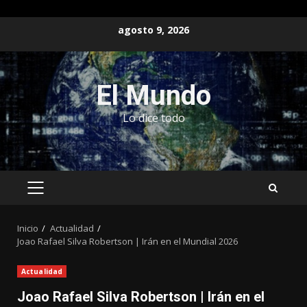
Saltar
agosto 9, 2026
al
contenido
El Mundo
Lo dice todo
MENÚ
PRINCIPAL
Inicio
Actualidad
Joao Rafael Silva Robertson | Irán en el Mundial 2026
Actualidad
Joao Rafael Silva Robertson | Irán en el