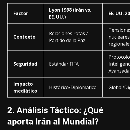
Lyon 1998 (Irán vs.
Factor
EE. UU. 2
EE. UU.)
Tensione
Relaciones rotas /
Contexto
nucleares
Partido de la Paz
regionale
Protocolo
Seguridad
Estándar FIFA
Inteligenc
Avanzada
Impacto
Histórico/Diplomático
Global/Di
mediático
2. Análisis Táctico: ¿Qué
aporta Irán al Mundial?