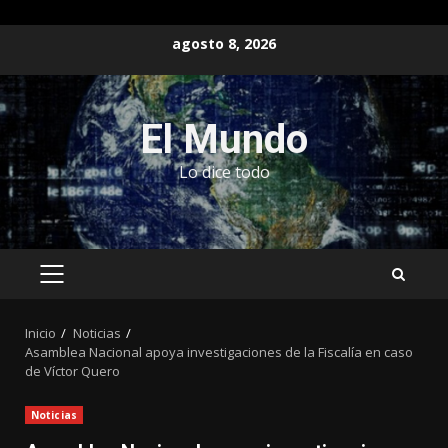
Saltar
agosto 8, 2026
al
contenido
El Mundo
Lo dice todo
MENÚ
PRINCIPAL
Inicio
Noticias
Asamblea Nacional apoya investigaciones de la Fiscalía en caso
de Víctor Quero
Noticias