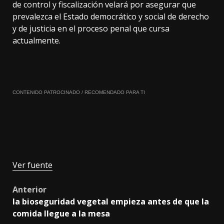
de control y fiscalización velará por asegurar que
prevalezca el Estado democrático y social de derecho
y de justicia en el proceso penal que cursa
actualmente.
CONTENIDO PATROCINADO / RECOMENDADO PARA TI
Ver fuente
Post
Anterior
la bioseguridad vegetal empieza antes de que la
navigation
comida llegue a la mesa