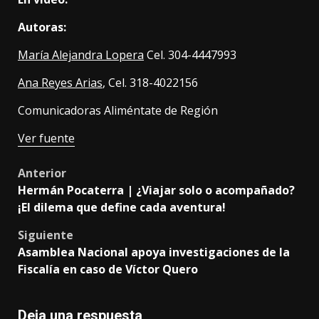
Autoras:
María Alejandra Lopera
Cel. 304-4447993
Ana Reyes Arias
, Cel. 318-4022156
Comunicadoras Aliméntate de Región
Ver fuente
Post
Anterior
Hermán Pocaterra | ¿Viajar solo o acompañado?
navigation
¡El dilema que define cada aventura!
Siguiente
Asamblea Nacional apoya investigaciones de la
Fiscalía en caso de Víctor Quero
Deja una respuesta