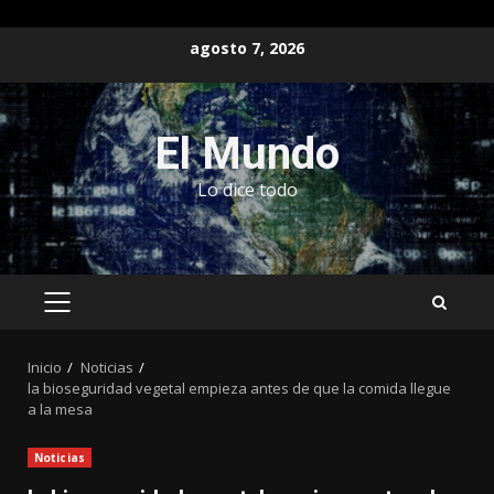
Saltar
agosto 7, 2026
al
contenido
El Mundo
Lo dice todo
MENÚ
PRINCIPAL
Inicio
Noticias
la bioseguridad vegetal empieza antes de que la comida llegue
a la mesa
Noticias