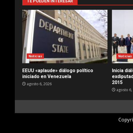
TE PUEDEN INTERESAR
Noticias
Noticias
EEUU «aplaude» diálogo político
Inicia di
iniciado en Venezuela
exdiputa
2015
agosto 6, 2026
agosto 6,
Copyri