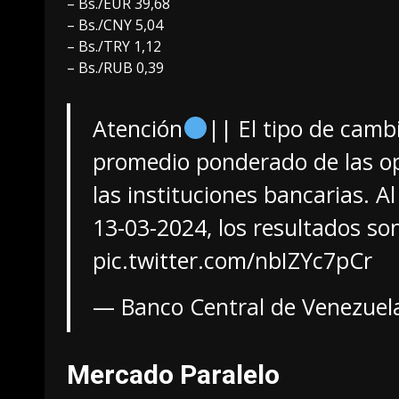
– Bs./EUR 39,68
– Bs./CNY 5,04
– Bs./TRY 1,12
– Bs./RUB 0,39
Atención
|| El tipo de camb
promedio ponderado de las op
las instituciones bancarias. Al
13-03-2024, los resultados so
pic.twitter.com/nbIZYc7pCr
— Banco Central de Venezue
Mercado Paralelo