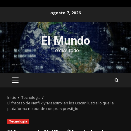
Saltar
agosto 7, 2026
al
contenido
El Mundo
Lo dice todo
MENÚ
PRINCIPAL
Inicio
Tecnología
El fracaso de Netflix y ‘Maestro’ en los Oscar ilustra lo que la
plataforma no puede comprar: prestigio
Tecnología