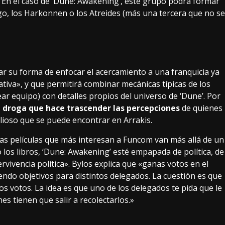
 En el caso de ‘Dune: Awakening’, este grupo podrá formar
go, los Harkonnen o los Atreides (más una tercera que no se
r su forma de enfocar el acercamiento a una franquicia ya
nativa», y que permitirá combinar mecánicas típicas de los
ar equipo) con detalles propios del universo de ‘Dune’. Por
la droga que hace trascender las percepciones
de quienes
alioso que se puede encontrar en Arrakis.
 las películas que más interesan a Funcom van más allá de un
los libros, ‘Dune: Awakening’ esté empapada de política, de
ivencia política». Bylos explica que «ganas votos en el
endo objetivos para distintos delegados. La cuestión es que
os votos. La idea es que uno de los delegados te pida que le
es tienen que salir a recolectarlos.»