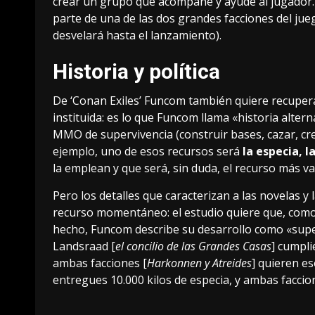
crear un grupo que acompañe y ayude al jugador.
parte de una de las dos grandes facciones del jue
desvelará hasta el lanzamiento).
Historia y política
De ‘Conan Exiles’ Funcom también quiere recupera
instituida: es lo que Funcom llama «historia alter
MMO de supervivencia (construir bases, cazar, cre
ejemplo, uno de esos recursos será
la especia, 
la emplean y que será, sin duda, el recurso más v
Pero los detalles que caracterizan a las novelas y
recurso momentáneo: el estudio quiere que, como 
hecho, Funcom describe su desarrollo como «superv
Landsraad [
el concilio de las Grandes Casas
] cumpli
ambas facciones [
Harkonnen y Atreides
] quieren es
entregues 10.000 kilos de especia, y ambas faccion