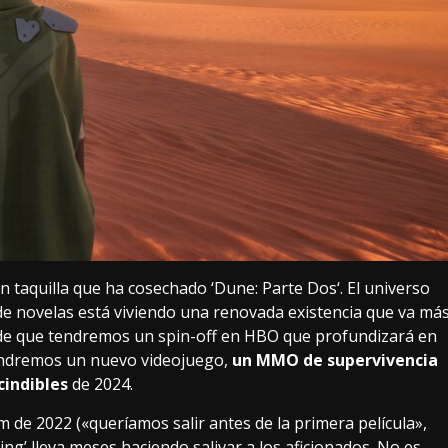
n taquilla
que ha cosechado ‘
Dune: Parte Dos
‘. El universo
de novelas
está viviendo una renovada existencia que va má
ta de que tendremos
un spin-off en HBO
que profundizará en
tendremos un nuevo videojuego,
un MMO de supervivencia
cindibles
de 2024.
de 2022 («queríamos salir antes de la primera película»,
ing’ lleva meses haciendo salivar a los aficionados. No es