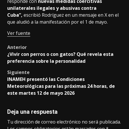
responde con
nuevas medidas coercitivas
unilaterales ilegales y abusivas contra
Cuba”,
escribió Rodríguez en un mensaje en X en el
que aludió a la manifestación por el 1 de mayo.
Ver fuente
Post
Anterior
¿Vivir con perros o con gatos? Qué revela esta
navigation
preferencia sobre la personalidad
Siguiente
INAMEH presentó las Condiciones
Meteorológicas para las próximas 24 horas, de
este martes 12 de mayo 2026
Deja una respuesta
Tu dirección de correo electrónico no será publicada.
Los campos obligatorios están marcados con
*