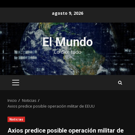
Saltar
agosto 9, 2026
al
contenido
El Mundo
Lo dice todo
MENÚ
PRINCIPAL
Inicio
Noticias
Axios predice posible operación militar de EEUU
Noticias
Axios predice posible operación militar de