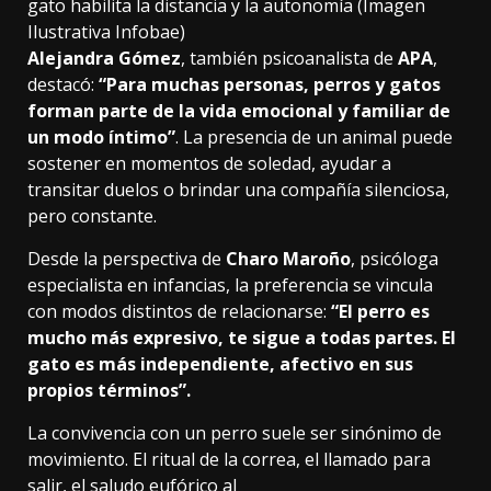
gato habilita la distancia y la autonomía (Imagen
Ilustrativa Infobae)
Alejandra Gómez
, también psicoanalista de
APA
,
destacó:
“Para muchas personas, perros y gatos
forman parte de la vida emocional y familiar de
un modo íntimo”
. La presencia de un animal puede
sostener en momentos de soledad, ayudar a
transitar duelos o brindar una compañía silenciosa,
pero constante.
Desde la perspectiva de
Charo Maroño
, psicóloga
especialista en infancias, la preferencia se vincula
con modos distintos de relacionarse:
“El perro es
mucho más expresivo, te sigue a todas partes. El
gato es más independiente, afectivo en sus
propios términos”.
La convivencia con un perro suele ser sinónimo de
movimiento. El ritual de la correa, el llamado para
salir, el saludo eufórico al