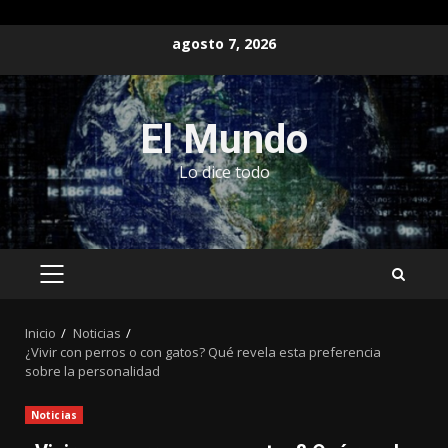
Saltar
agosto 7, 2026
al
contenido
El Mundo
Lo dice todo
MENÚ
PRINCIPAL
Inicio
Noticias
¿Vivir con perros o con gatos? Qué revela esta preferencia
sobre la personalidad
Noticias