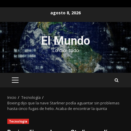
Saltar
agosto 8, 2026
al
contenido
El Mundo
Lo dice todo
MENÚ
PRINCIPAL
Inicio
Tecnología
Boeing dijo que la nave Starliner podía aguantar sin problemas
hasta cinco fugas de helio. Acaba de encontrar la quinta
Tecnología