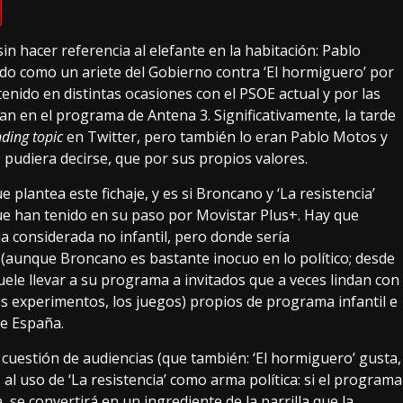
sin hacer referencia al elefante en la habitación: Pablo
dido como
un ariete del Gobierno contra ‘El hormiguero’
por
enido en distintas ocasiones con el PSOE actual y por las
an en el programa de Antena 3. Significativamente, la tarde
nding topic
en Twitter, pero también lo eran Pablo Motos y
a, pudiera decirse, que por sus propios valores.
 plantea este fichaje, y es si Broncano y ‘La resistencia’
e han tenido en su paso por Movistar Plus+. Hay que
ia considerada no infantil, pero donde sería
(aunque Broncano es bastante inocuo en lo político; desde
le llevar a su programa a invitados que a veces lindan con
os experimentos, los juegos) propios de programa infantil e
de España.
 cuestión de audiencias (que también: ‘El hormiguero’ gusta,
 uso de ‘La resistencia’ como arma política: si el programa
 se convertirá en un ingrediente de la parrilla que la