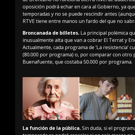
oposición podrá echar en cara al Gobierno, ya qu
temporadas y no se puede rescindir antes (aunqu
RTVE tiene entre manos un fardo del que no sab
Broncanada de billetes.
La principal polémica qu
inusualmente alta
que van a cobrar El Terrat y E
Actualmente, cada programa de ‘La resistencia’ c
(80.000 por programa) o, por comparar con otro p
Buenafuente, que costaba 50.000 por programa.
La función de la pública.
Sin duda, si el program