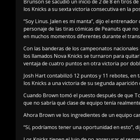
Brunson se sacudió un inicio de 2 de 8 en tiros d
los Knicks a su sexta victoria consecutiva en la p
“Soy Linus. Jalen es mi manta”, dijo el entrenador
personaje de las tiras cómicas de Peanuts que no 
en muchos momentos diferentes durante el transc
Con las banderas de los campeonatos nacionales de
los llamados Nova Knicks se turnaron para quitarle
ventaja de cuatro puntos en otra victoria por dobl
Josh Hart contabilizó 12 puntos y 11 rebotes, en 
los Knicks a una victoria de su segunda aparición 
Cuando Brown tomó el puesto después de que Tom
que no sabría qué clase de equipo tenía realmente
Ahora Brown ve los ingredientes de un equipo c
“Sí, podríamos tener una oportunidad en esto”, di
Los Knicks tienen el lujo de no apresurar el reg