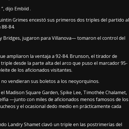
 dijo Embiid .
 Quintin Grimes encestó sus primeros dos triples del partido al
a 88-84.
 y Bridges, jugaron para Villanova— tomaron el control del
e ampliaron la ventaja a 92-84. Brunson, el tirador de
riple desde la parte alta del arco que puso el marcador 95-
eite de los aficionados visitantes.
e no vendieran sus boletos a los neoyorquinos.
en el Madison Square Garden, Spike Lee, Timothée Chalamet,
adelfia —junto con miles de aficionados menos famosos de los
 abucheos y el ocasional dedo medio en prácticamente cada
do Landry Shamet clavó un triple en las postrimerías del