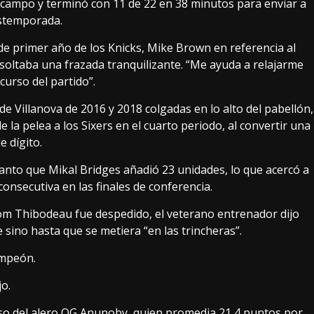
e campo y terminó con 11 de 22 en 38 minutos para enviar a
ostemporada.
 de primer año de los Knicks, Mike Brown en referencia al
soltaba una frazada tranquilizante. “Me ayuda a relajarme
urso del partido”.
 Villanova de 2016 y 2018 colgadas en lo alto del pabellón,
 la pelea a los Sixers en el cuarto periodo, al convertir una
e dígito.
tanto que Mikal Bridges añadió 23 unidades, lo que acercó a
consecutiva en las finales de conferencia.
 Thibodeau fue despedido, el veterano entrenador dijo
 sino hasta que se metiera “en las trincheras”.
ampeón.
jo.
reso del alero OG Anunoby, quien promedia 21,4 puntos por