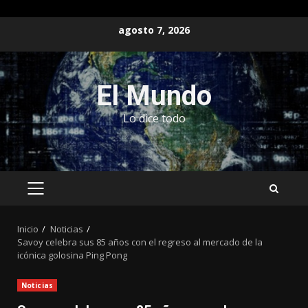
Saltar
agosto 7, 2026
al
contenido
El Mundo
Lo dice todo
MENÚ
PRINCIPAL
Inicio
Noticias
Savoy celebra sus 85 años con el regreso al mercado de la
icónica golosina Ping Pong
Noticias