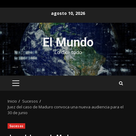
Saltar
agosto 10, 2026
al
contenido
El Mundo
Lo dice todo
MENÚ
PRINCIPAL
Inicio
Sucesos
Juez del caso de Maduro convoca una nueva audiencia para el
30 de junio
Sucesos