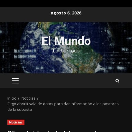
Saltar
agosto 6, 2026
al
contenido
El Mundo
Lo dice todo
MENÚ
PRINCIPAL
Inicio
Noticias
Citgo abrirá sala de datos para dar información a los postores
de la subasta
Noticias