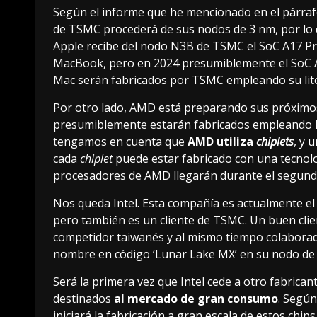
Según el informe que he mencionado en el párrafo 
de TSMC procederá de sus nodos de 3 nm, por lo q
Apple recibe del nodo N3B de TSMC el SoC A17 Pr
MacBook, pero en 2024 presumiblemente el SoC A
Mac serán fabricados por TSMC empleando su lito
Por otro lado, AMD está preparando sus próximo
presumiblemente estarán fabricados empleando la
tengamos en cuenta que
AMD utiliza
chiplets
, y 
cada
chiplet
puede estar fabricado con una tecnol
procesadores de AMD llegarán durante el segund
Nos queda Intel. Esta compañía es actualmente
el
pero también es un cliente de TSMC. Un buen cli
competidor taiwanés y al mismo tiempo colaborad
nombre en código ‘Lunar Lake MX’ en su nodo de
Será la primera vez que Intel cede a otro fabrica
destinados
al mercado de gran consumo
. Según
iniciará la fabricación a gran escala de estos chi