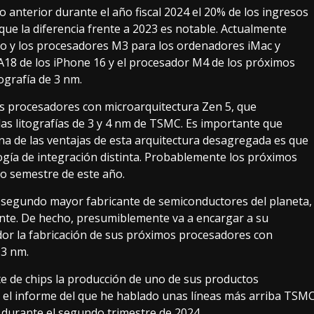
anterior durante el año fiscal 2024 el 20% de los ingresos
ue la diferencia frente a 2023 es notable. Actualmente
o y los procesadores M3 para los ordenadores iMac y
18 de los iPhone 16 y el procesador M4 de los próximos
grafía de 3 nm.
s procesadores con microarquitectura Zen 5, que
s litografías de 3 y 4 nm de TSMC. Es importante que
una de las ventajas de esta arquitectura desagregada es que
ogía de integración distinta. Probablemente los próximos
o semestre de este año.
 segundo mayor fabricante
de semiconductores del planeta,
ente. De hecho, presumiblemente va a encargar a su
or la fabricación de sus próximos procesadores con
 3 nm.
nte de chips la producción de uno de sus productos
 el informe del que he hablado unas líneas más arriba TSM
ps durante el segundo trimestre de 2024.