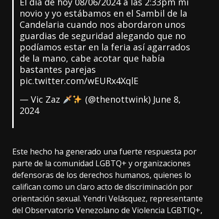
El día de hoy 08/06/2024 a las 2:33pm mi
novio y yo estábamos en el Sambil de la
Candelaria cuando nos abordaron unos
guardias de seguridad alegando que no
podíamos estar en la feria así agarrados
de la mano, cabe acotar que había
bastantes parejas
pic.twitter.com/wEURx4XqlE
— Vic Zaz
(@thenottwink)
June 8,
2024
Este hecho ha generado una fuerte respuesta por
parte de la comunidad LGBTQ+ y organizaciones
defensoras de los derechos humanos, quienes lo
califican como un claro acto de discriminación por
orientación sexual. Yendri Velásquez, representante
del Observatorio Venezolano de Violencia LGBTIQ+,