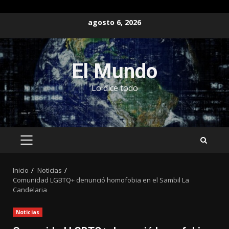
Saltar
agosto 6, 2026
al
contenido
El Mundo
Lo dice todo
MENÚ
PRINCIPAL
Inicio
Noticias
Comunidad LGBTQ+ denunció homofobia en el Sambil La
Candelaria
Noticias