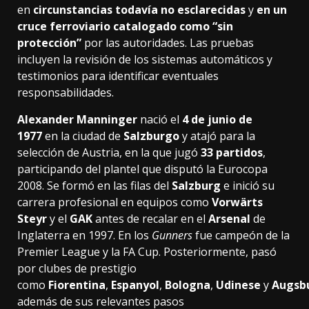
en
circunstancias todavía no esclarecidas
y
en un
cruce ferroviario catalogado como “sin
protección”
por las autoridades. Las pruebas
incluyen la revisión de los sistemas automáticos y
testimonios para identificar eventuales
responsabilidades.
Alexander Manninger
nació el
4 de junio de
1977
en la ciudad de
Salzburgo
y atajó para la
selección de Austria, en la que jugó
33 partidos
,
participando del plantel que disputó la Eurocopa
2008. Se formó en las filas del
Salzburg
e inició su
carrera profesional en equipos como
Vorwärts
Steyr
y el
GAK
antes de recalar en el
Arsenal
de
Inglaterra en 1997. En los
Gunners
fue campeón de la
Premier League y la FA Cup. Posteriormente, pasó
por clubes de prestigio
como
Fiorentina
,
Espanyol
,
Bologna
,
Udinese
y
Augsb
además de sus relevantes pasos