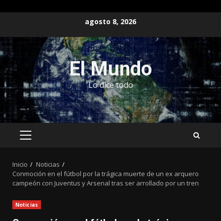
Saltar
agosto 8, 2026
al
contenido
El Mundo
Lo dice todo
MENÚ
PRINCIPAL
Inicio
Noticias
Conmoción en el fútbol por la trágica muerte de un ex arquero
campeón con Juventus y Arsenal tras ser arrollado por un tren
Noticias