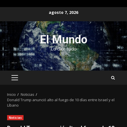
Saltar
agosto 7, 2026
al
contenido
El Mundo
Lo dice todo
MENÚ
PRINCIPAL
Inicio
Noticias
Donald Trump anunció alto al fuego de 10 días entre Israel y el
Líbano
Noticias