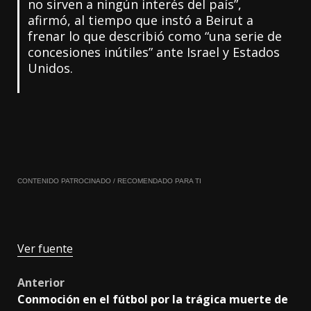
no sirven a ningún interés del país”,
afirmó, al tiempo que instó a Beirut a
frenar lo que describió como “una serie de
concesiones inútiles” ante Israel y Estados
Unidos.
CONTENIDO PATROCINADO / RECOMENDADO PARA TI
Ver fuente
Post
Anterior
Conmoción en el fútbol por la trágica muerte de