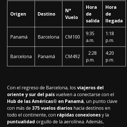
Hora
Hora
N°
Origen
Destino
de
de
Vuelo
salida
llegada
9:35
1:18
Panamá
Barcelona
CM100
a.m.
p.m.
2:28
4:20
Barcelona
Panamá
CM492
p.m.
p.m.
Con el regreso de Barcelona, los
viajeros del
oriente y sur del país
vuelven a conectarse con el
Hub de las Américas® en Panamá
, un punto clave
con más de
375 vuelos diarios
hacia destinos en
todo el continente, con
rápidas conexiones
y la
puntualidad
orgullo de la aerolínea. Además,