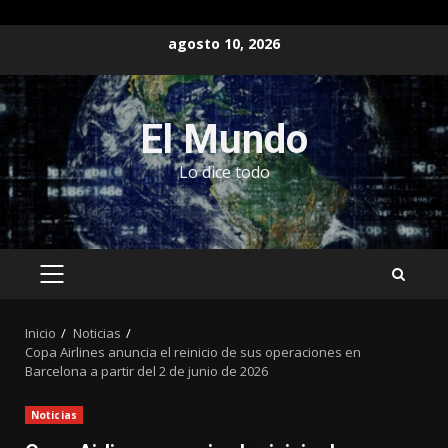
Saltar
agosto 10, 2026
al
contenido
El Mundo
Lo dice todo
MENÚ
PRINCIPAL
Inicio
Noticias
Copa Airlines anuncia el reinicio de sus operaciones en
Barcelona a partir del 2 de junio de 2026
Noticias