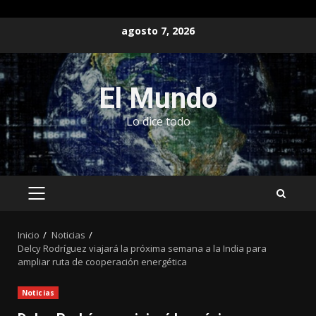
Saltar
agosto 7, 2026
al
contenido
El Mundo
Lo dice todo
MENÚ
PRINCIPAL
Inicio
Noticias
Delcy Rodríguez viajará la próxima semana a la India para
ampliar ruta de cooperación energética
Noticias