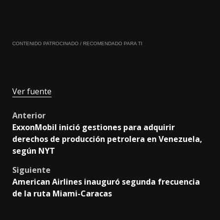
CONTENIDO PATROCINADO / RECOMENDADO PARA TI
Ver fuente
Post
Anterior
ExxonMobil inició gestiones para adquirir
navigation
derechos de producción petrolera en Venezuela,
según NYT
Siguiente
American Airlines inauguró segunda frecuencia
de la ruta Miami-Caracas