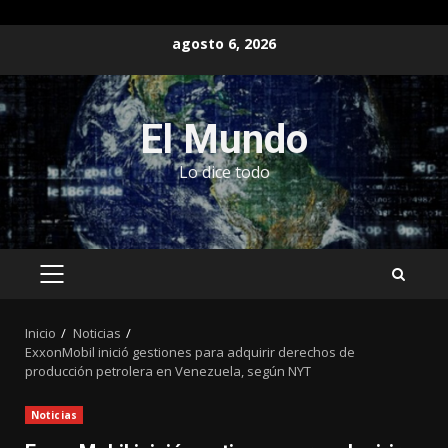
Saltar
agosto 6, 2026
al
contenido
El Mundo
Lo dice todo
MENÚ
PRINCIPAL
Inicio
Noticias
ExxonMobil inició gestiones para adquirir derechos de
producción petrolera en Venezuela, según NYT
Noticias