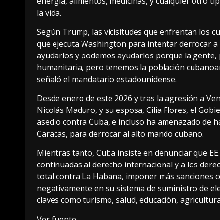
energía, alimentos, medicinas, y cualquier otro t
la vida.
Según Trump, las vicisitudes que enfrentan los cub
que ejecuta Washington para intentar derrocar a
ayudarlos y podemos ayudarlos porque la gente, 
humanitaria, pero tenemos la población cubanoame
señaló el mandatario estadounidense.
Desde enero de este 2026 y tras la agresión a Ve
Nicolás Maduro, y su esposa, Cilia Flores, el Gobi
asedio contra Cuba, e incluso ha amenazado de h
Caracas, para derrocar al alto mando cubano.
Mientras tanto, Cuba insiste en denunciar que EE
continuadas al derecho internacional y a los der
total contra La Habana, imponer más sanciones co
negativamente en su sistema de suministro de el
claves como turismo, salud, educación, agricultura
Ver fuente