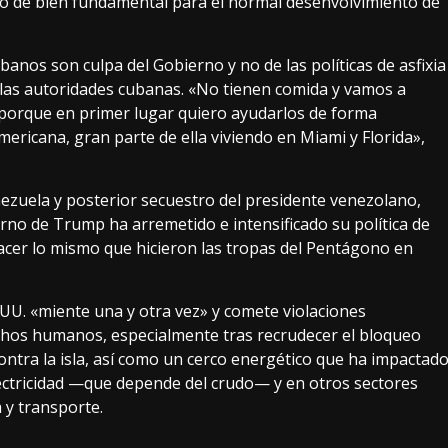
ipo de bien fundamental para el normal desenvolvimiento de
anos son culpa del Gobierno y no de las políticas de asfixia
 las autoridades cubanas. «No tienen comida y vamos a
porque en primer lugar quiero ayudarlos de forma
ricana, gran parte de ella viviendo en Miami y Florida»,
nezuela y posterior secuestro del presidente venezolano,
erno de Trump ha arremetido e intensificado su política de
acer lo mismo que hicieron las tropas del Pentágono en
.UU. «miente una y otra vez» y comete violaciones
echos humanos, especialmente tras recrudecer el bloqueo
ntra la isla, así como un cerco energético que ha impactad
ectricidad —que depende del crudo— y en otros sectores
 y transporte.