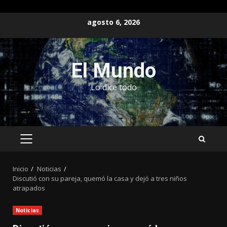
Saltar
agosto 6, 2026
al
contenido
El Mundo
Lo dice todo
MENÚ
PRINCIPAL
Inicio
Noticias
Discutió con su pareja, quemó la casa y dejó a tres niños
atrapados
Noticias