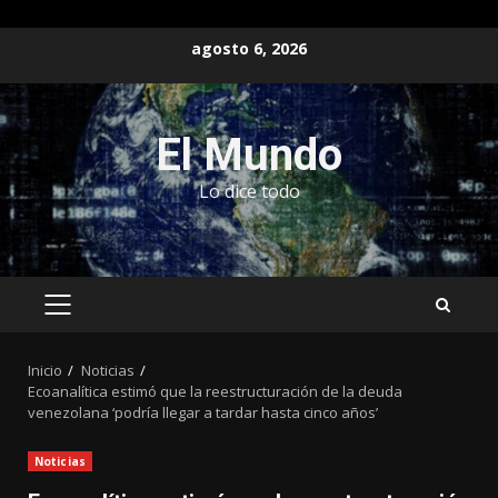
Saltar
agosto 6, 2026
al
contenido
El Mundo
Lo dice todo
MENÚ
PRINCIPAL
Inicio
Noticias
Ecoanalítica estimó que la reestructuración de la deuda
venezolana ‘podría llegar a tardar hasta cinco años’
Noticias