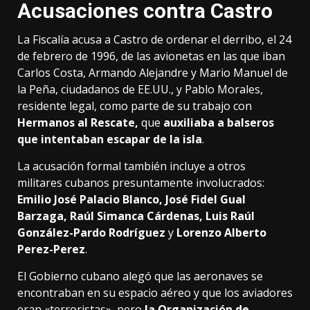
Acusaciones contra Castro
La Fiscalía acusa a Castro de ordenar el derribo,
el 24
de febrero de 1996,
de las avionetas en las que iban
Carlos Costa,
Armando Alejandre y Mario Manuel de
la Peña,
ciudadanos de EE.
UU.,
y Pablo Morales,
residente legal,
como parte de su trabajo con
Hermanos al Rescate,
que
auxiliaba a balseros
que intentaban escapar de la isla
.
La acusación formal también incluye a otros
militares cubanos presuntamente involucrados:
Emilio José Palacio Blanco, José Fidel Gual
Barzaga, Raúl Simanca Cárdenas, Luis Raúl
González-Pardo Rodríguez
y
Lorenzo Alberto
Perez-Perez
.
El Gobierno cubano alegó que las aeronaves se
encontraban en su espacio aéreo y que los aviadores
eran «terroristas», pero
la Organización de