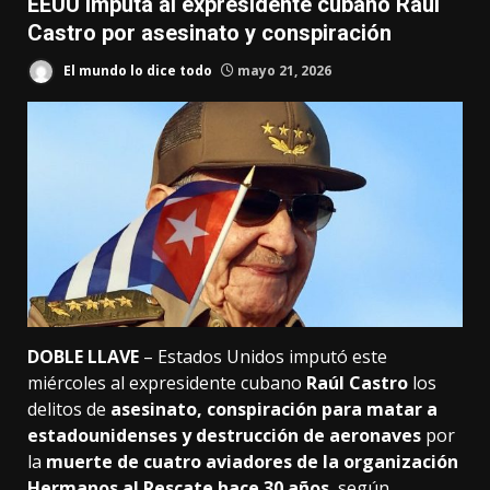
EEUU imputa al expresidente cubano Raúl
Castro por asesinato y conspiración
El mundo lo dice todo
mayo 21, 2026
DOBLE LLAVE
–
Estados Unidos imputó este
miércoles al expresidente cubano
Raúl Castro
los
delitos de
asesinato,
conspiración para matar a
estadounidenses y destrucción de aeronaves
por
la
muerte de cuatro aviadores de la organización
Hermanos al Rescate hace 30 años
,
según