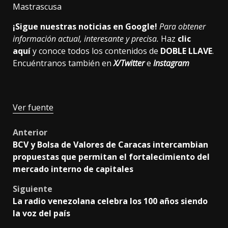
Mastrascusa
¡Sigue nuestras noticias en Google!
Para obtener
información actual, interesante y precisa.
Haz
clic
aquí
y conoce todos los contenidos de
DOBLE LLAVE
.
Encuéntranos también en
X/Twitter
e
Instagram
Ver fuente
Post
Anterior
BCV y Bolsa de Valores de Caracas intercambian
navigation
propuestas que permitan el fortalecimiento del
mercado interno de capitales
Siguiente
La radio venezolana celebra los 100 años siendo
la voz del país