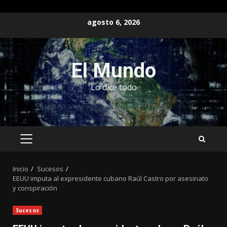
Saltar
agosto 6, 2026
al
contenido
El Mundo
Lo dice todo
MENÚ
PRINCIPAL
Inicio
Sucesos
EEUU imputa al expresidente cubano Raúl Castro por asesinato
y conspiración
Sucesos