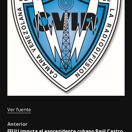
Ver fuente
Post
Anterior
EEUU imputa al expresidente cubano Raúl Castro