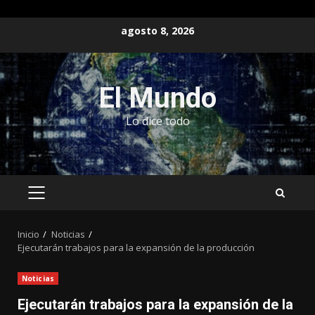
Saltar
agosto 8, 2026
al
contenido
El Mundo
Lo dice todo
MENÚ
PRINCIPAL
Inicio
Noticias
Ejecutarán trabajos para la expansión de la producción
Noticias
Ejecutarán trabajos para la expansión de la