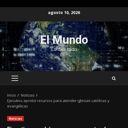
Saltar
agosto 10, 2026
al
contenido
El Mundo
Lo dice todo
MENÚ
PRINCIPAL
Inicio
Noticias
Ejecutivo aprobó recursos para atender iglesias católicas y
evangélicas
Noticias