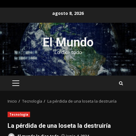
Saltar
agosto 8, 2026
al
contenido
El Mundo
Lo dice todo
MENÚ
PRINCIPAL
Inicio
Tecnología
La pérdida de una loseta la destruiría
Tecnología
La pérdida de una loseta la destruiría