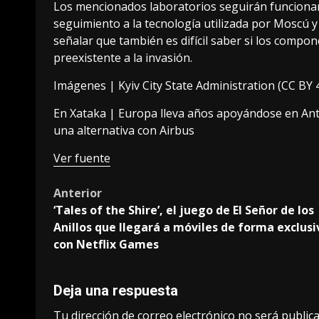
Los mencionados laboratorios seguirán funcionand
seguimiento a la tecnología utilizada por Moscú y
señalar que también es difícil saber si los compo
preexistente a la invasión.
Imágenes |
Kyiv City State Administration
(CC BY 4
En Xataka |
Europa lleva años apoyándose en Ant
una alternativa con Airbus
Ver fuente
Post
Anterior
‘Tales of the Shire’, el juego de El Señor de los
navigation
Anillos que llegará a móviles de forma exclusi
con Netflix Games
Deja una respuesta
Tu dirección de correo electrónico no será publica