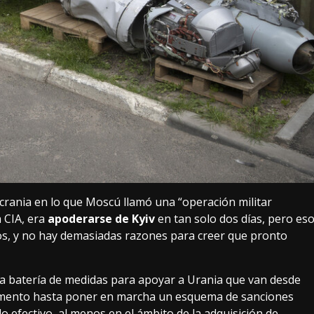
crania
en lo que Moscú llamó una “operación militar
 CIA
, era
apoderarse de Kyiv
en tan solo dos días, pero es
os,
y no hay demasiadas razones para creer que pronto
na batería de medidas para apoyar a Urania que van desde
mamento hasta poner en marcha
un esquema de sanciones
o efectivo, al menos en el ámbito de la adquisición de