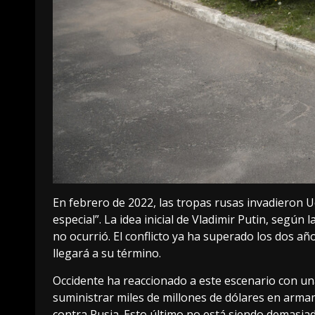
En febrero de 2022,
las tropas rusas invadieron U
especial”. La idea inicial de Vladimir Putin,
según la
no ocurrió. El conflicto ya ha superado los dos añ
llegará a su término
.
Occidente ha reaccionado a este escenario con u
suministrar miles de millones de dólares en ar
contra Rusia
. Esto último no está siendo demasiad