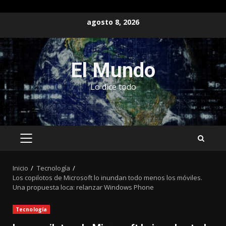
Saltar
agosto 8, 2026
al
contenido
El Mundo
Lo dice todo
MENÚ
PRINCIPAL
Inicio
Tecnología
Los copilotos de Microsoft lo inundan todo menos los móviles.
Una propuesta loca: relanzar Windows Phone
Tecnología