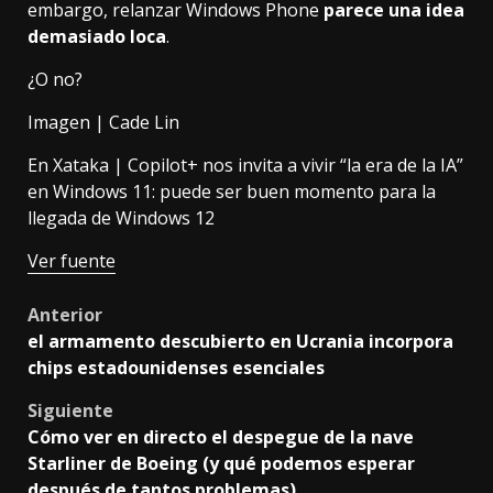
embargo, relanzar Windows Phone
parece una idea
demasiado loca
.
¿O no?
Imagen |
Cade Lin
En Xataka |
Copilot+ nos invita a vivir “la era de la IA”
en Windows 11: puede ser buen momento para la
llegada de Windows 12
Ver fuente
Post
Anterior
el armamento descubierto en Ucrania incorpora
navigation
chips estadounidenses esenciales
Siguiente
Cómo ver en directo el despegue de la nave
Starliner de Boeing (y qué podemos esperar
después de tantos problemas)