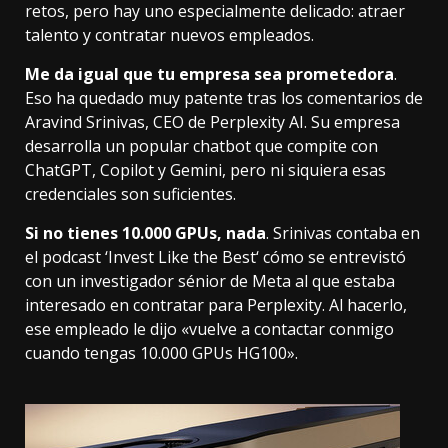
retos, pero hay uno especialmente delicado: atraer
talento y contratar nuevos empleados.
Me da igual que tu empresa sea prometedora
.
Eso ha quedado muy patente
tras los comentarios
de
Aravind Srinivas, CEO de
Perplexity AI
. Su empresa
desarrolla un popular chatbot que compite con
ChatGPT, Copilot y Gemini, pero ni siquiera esas
credenciales son suficientes.
Si no tienes 10.000 GPUs, nada
. Srinivas contaba en
el podcast ‘
Invest Like the Best
‘ cómo se entrevistó
con un investigador sénior de Meta al que estaba
interesado en contratar para Perplexity. Al hacerlo,
ese empleado le dijo «vuelve a contactar conmigo
cuando tengas 10.000 GPUs HG100».