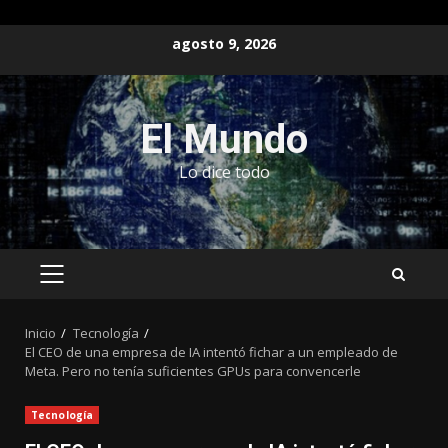
Saltar
agosto 9, 2026
al
contenido
El Mundo
Lo dice todo
MENÚ
PRINCIPAL
Inicio
Tecnología
El CEO de una empresa de IA intentó fichar a un empleado de
Meta. Pero no tenía suficientes GPUs para convencerle
Tecnología