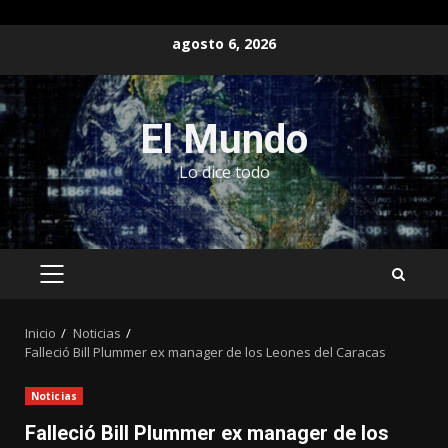
Saltar
agosto 6, 2026
al
contenido
El Mundo
Lo dice todo
MENÚ
PRINCIPAL
Inicio
Noticias
Falleció Bill Plummer ex manager de los Leones del Caracas
Noticias
Falleció Bill Plummer ex manager de los