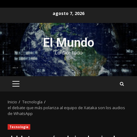
Saltar
agosto 7, 2026
al
contenido
El Mundo
Lo dice todo
MENÚ
PRINCIPAL
Inicio
Tecnología
el debate que más polariza al equipo de Xataka son los audios
de WhatsApp
Tecnología