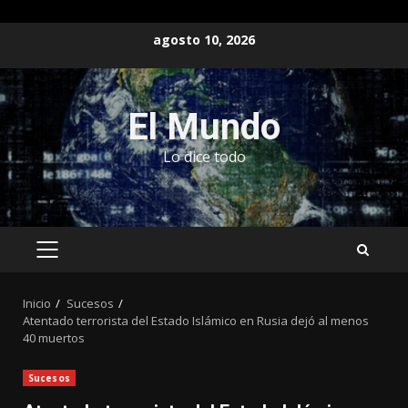
Saltar
agosto 10, 2026
al
contenido
El Mundo
Lo dice todo
MENÚ
PRINCIPAL
Inicio
Sucesos
Atentado terrorista del Estado Islámico en Rusia dejó al menos
40 muertos
Sucesos