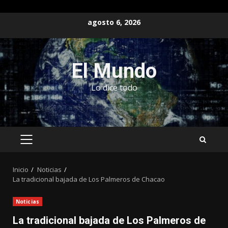
Saltar
agosto 6, 2026
al
contenido
El Mundo
Lo dice todo
MENÚ
PRINCIPAL
Inicio
Noticias
La tradicional bajada de Los Palmeros de Chacao
Noticias
La tradicional bajada de Los Palmeros de