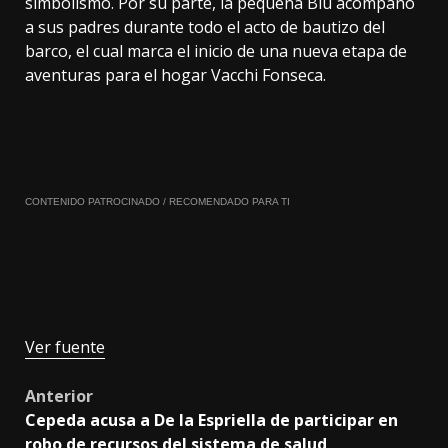
simbolismo. Por su parte, la pequeña Blu acompañó
a sus padres durante todo el acto de bautizo del
barco, el cual marca el inicio de una nueva etapa de
aventuras para el hogar Vacchi Fonseca.
CONTENIDO PATROCINADO / RECOMENDADO PARA TI
Ver fuente
Post
Anterior
Cepeda acusa a De la Espriella de participar en
navigation
robo de recursos del sistema de salud