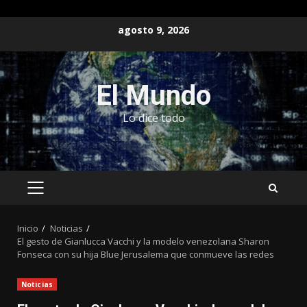
Saltar
agosto 9, 2026
al
contenido
El Mundo
Lo dice todo
MENÚ
PRINCIPAL
Inicio
Noticias
El gesto de Gianlucca Vacchi y la modelo venezolana Sharon
Fonseca con su hija Blue Jerusalema que conmueve las redes
Noticias