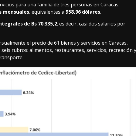
vicios para una familia de tres personas en Caracas,
es mensuales
, equivalentes a
958,96 dólares
.
integrales de Bs 70.335,2
; es decir, casi dos salarios por
sualmente el precio de 61 bienes y servicios en Caracas,
seis rubros: alimentos, restaurantes, servicios, recreación 
transporte.