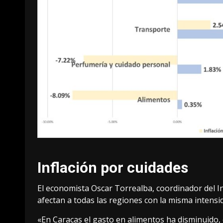
Inflación por cuidades
El economista Oscar Torrealba, coordinador del In
afectan a todas las regiones con la misma intensi
«En Caracas el gasto en alimentos ha disminuido, 