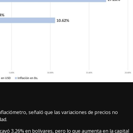
flaciómetro, señaló que las variaciones de precios no
dad.
cayó 3,26% en bolívares, pero lo que aumenta en la capital