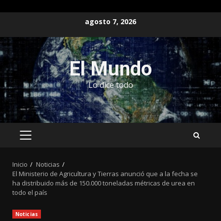
Saltar
agosto 7, 2026
al
contenido
El Mundo
Lo dice todo
MENÚ
PRINCIPAL
Inicio
Noticias
El Ministerio de Agricultura y Tierras anunció que a la fecha se
ha distribuido más de 150.000 toneladas métricas de urea en
todo el país
Noticias