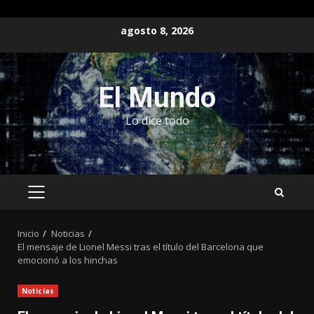
Saltar
agosto 8, 2026
al
contenido
El Mundo
Lo dice todo
MENÚ
PRINCIPAL
Inicio
Noticias
El mensaje de Lionel Messi tras el título del Barcelona que
emocionó a los hinchas
Noticias