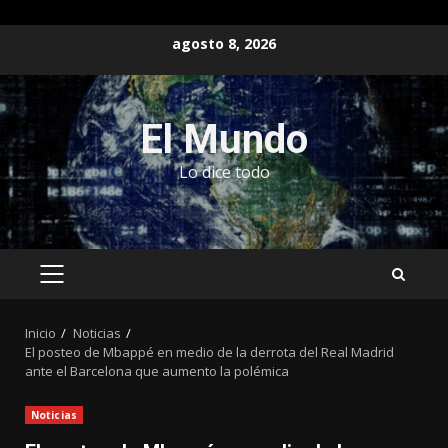
Saltar
agosto 8, 2026
al
contenido
El Mundo
Lo dice todo
MENÚ
PRINCIPAL
Inicio
Noticias
El posteo de Mbappé en medio de la derrota del Real Madrid
ante el Barcelona que aumento la polémica
Noticias