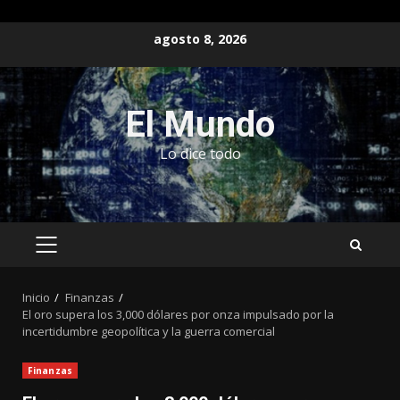
Saltar
agosto 8, 2026
al
contenido
El Mundo
Lo dice todo
MENÚ
PRINCIPAL
Inicio
Finanzas
El oro supera los 3,000 dólares por onza impulsado por la
incertidumbre geopolítica y la guerra comercial
Finanzas